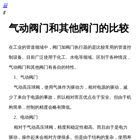
끀
ꁲ
首
气动阀门和其他阀门的比较
页
关
于
在工业的管道领域中，阀门加阀门执行器的是比较常用的管道控
我
们
制设备。目前广泛使用于化工、水电等领域。区别于各种情况，
产
气动阀门和其他阀门有各自的特性。
品
中
1、气动阀门
心
气动高压球阀，使用气体作为驱动力，相对电源的驱动，减
厂
房
少了来自于电源的事故，所以相对而言优点在于安全。但由于机
设
构简单，控制的精度会略有降低。
备
行
2、电动阀门
业
相对于气动高压球阀，精度和稳定性都高。而且由于是电力
资
讯
驱动，操作起来会相对方便很多。但是由于结构的复杂，使用寿