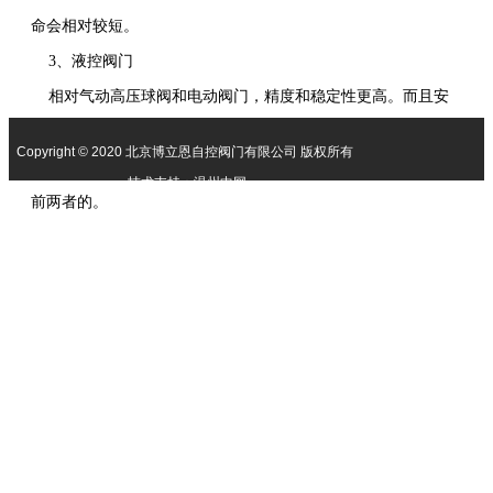
联
命会相对较短。
系
我
3、液控阀门
们
相对气动高压球阀和电动阀门，精度和稳定性更高。而且安
全性能方面也是更高。但造价相对就会昂贵很多，使用起来也会
Copyright © 2020 北京博立恩自控阀门有限公司 版权所有
更加的复杂。如果不是高精度和高安全要求，性价比方面是不如
技术支持：温州中网
前两者的。