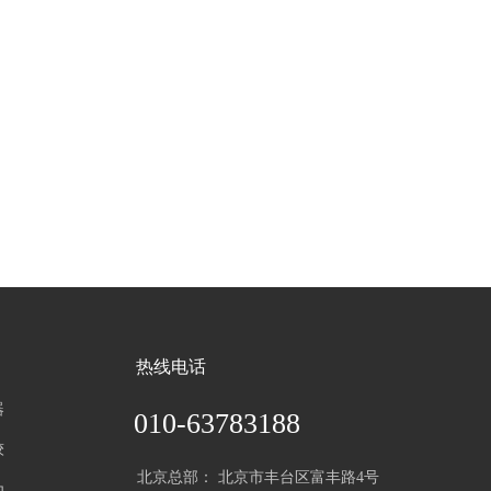
热线电话
器
010-63783188
较
北京总部： 北京市丰台区富丰路4号
为